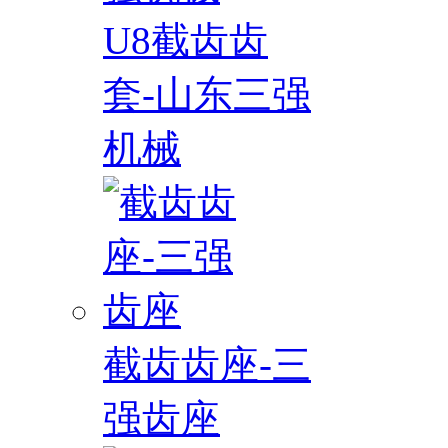
U8截齿齿
套-山东三强
机械
截齿齿座-三
强齿座