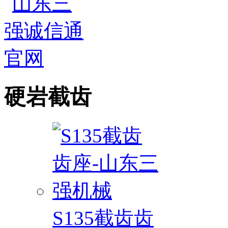
硬岩截齿
S135截齿齿