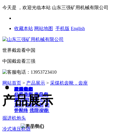
今天是
，欢迎光临本站
山东三强矿用机械有限公司
收藏本站
网站地图
手机版
English
世界截齿看中国
中国截齿看三强
网站首页
>
产品展示
>
采煤机齿靴，齿座
网站首页
硬岩截齿
产品中心
工程案例
公司介绍
资讯动态
在线询单
联系我们
截齿系列
公司介绍
公司动态
出口包
产品仓
常见问
产品展示
装
库
题
齿靴齿座
公司视频
钻头
厂房
系列
展示
钻杆系列
资质荣誉
支
销
护配件
售网络
通防设备
代理/销售
掘进机炮头
冷式液压机器