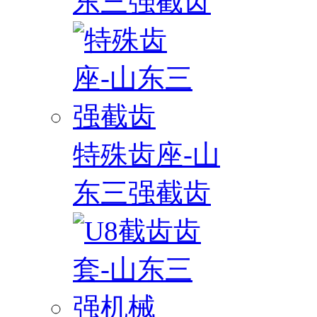
东三强截齿
特殊齿座-山
东三强截齿