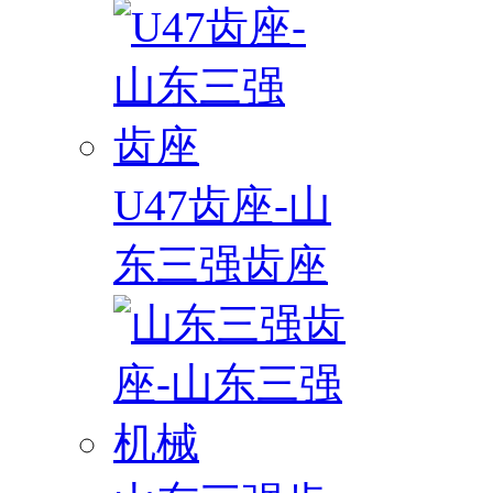
U47齿座-山
东三强齿座