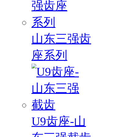
山东三强齿
座系列
U9齿座-山