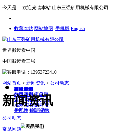
今天是
，欢迎光临本站
山东三强矿用机械有限公司
收藏本站
网站地图
手机版
English
世界截齿看中国
中国截齿看三强
网站首页
>
新闻资讯
>
公司动态
网站首页
硬岩截齿
产品中心
工程案例
公司介绍
资讯动态
在线询单
联系我们
截齿系列
公司介绍
公司动态
出口包
产品仓
常见问
新闻资讯
装
库
题
齿靴齿座
公司视频
钻头
厂房
系列
展示
钻杆系列
资质荣誉
支
销
护配件
售网络
通防设备
代理/销售
公司动态
常见问题